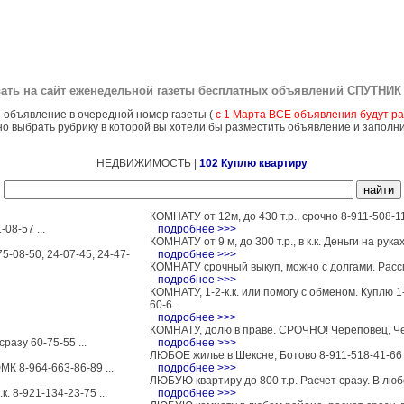
ать на сайт еженедельной газеты бесплатных объявлений
СПУТНИК 
 объявление в очередной номер газеты (
с 1 Марта ВСЕ объявления будут ра
о выбрать рубрику в которой вы хотели бы разместить объявление и заполн
НЕДВИЖИМОСТЬ |
102 Куплю квартиру
КОМНАТУ от 12м, до 430 т.р., срочно 8-911-508-11-
08-57 ...
подробнее >>>
КОМНАТУ от 9 м, до 300 т.р., в к.к. Деньги на руках 
5-08-50, 24-07-45, 24-47-
подробнее >>>
КОМНАТУ срочный выкуп, можно с долгами. Рассмо
подробнее >>>
КОМНАТУ, 1-2-к.к. или помогу с обменом. Куплю 1-к
60-6...
подробнее >>>
КОМНАТУ, долю в праве. СРОЧНО! Череповец, Чер
разу 60-75-55 ...
подробнее >>>
ЛЮБОЕ жилье в Шексне, Ботово 8-911-518-41-66 .
К 8-964-663-86-89 ...
подробнее >>>
ЛЮБУЮ квартиру до 800 т.р. Расчет сразу. В любо
. 8-921-134-23-75 ...
подробнее >>>