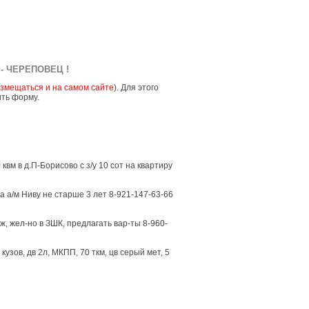
- ЧЕРЕПОВЕЦ !
змещаться и на самом сайте
). Для этого
ить форму.
вм в д.П-Борисово с з/у 10 сот на квартиру
 а/м Ниву не старше 3 лет 8-921-147-63-66
, жел-но в ЗШК, предлагать вар-ты 8-960-
зов, дв 2л, МКПП, 70 ткм, цв серый мет, 5