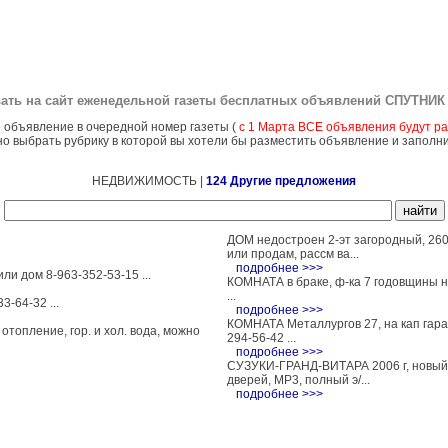
ать на сайт еженедельной газеты бесплатных объявлений
СПУТНИК 
 объявление в очередной номер газеты (
с 1 Марта ВСЕ объявления будут ра
о выбрать рубрику в которой вы хотели бы разместить объявление и заполн
НЕДВИЖИМОСТЬ |
124 Другие предложения
ДОМ недостроен 2-эт загородный, 260 к
или продам, рассм ва...
подробнее >>>
и дом 8-963-352-53-15 ...
КОМНАТА в браке, ф-ка 7 годовщины на
...
-64-32 ...
подробнее >>>
КОМНАТА Металлургов 27, на кап гараж
отопление, гор. и хол. вода, можно
294-56-42 ...
подробнее >>>
СУЗУКИ-ГРАНД-ВИТАРА 2006 г, новый ку
дверей, МР3, полный э/...
подробнее >>>